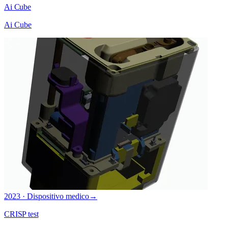
Ai Cube
Ai Cube
2023 · Dispositivo medico
→
CRISP test