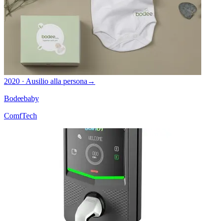
2020 · Ausilio alla persona
→
Bodeebaby
ComfTech