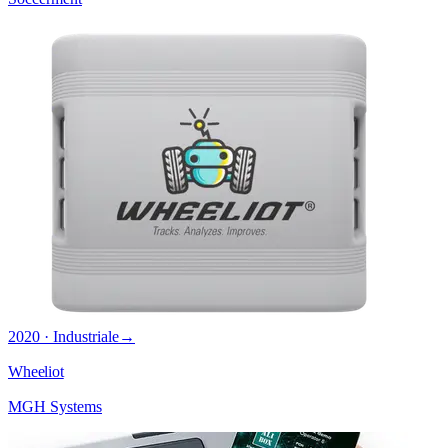
2020 · Industriale
→
Wheeliot
MGH Systems