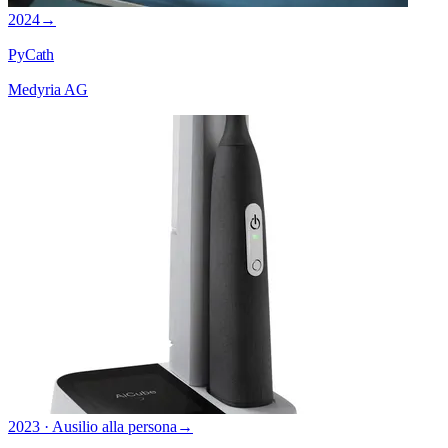
2024
→
PyCath
Medyria AG
2023 · Ausilio alla persona
→