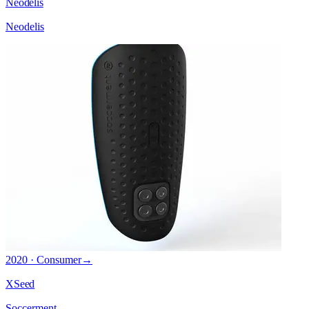
Neodelis
Neodelis
2020 · Consumer
→
XSeed
Soccerment