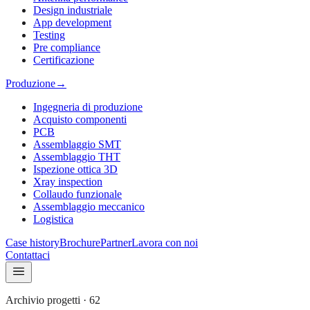
Design industriale
App development
Testing
Pre compliance
Certificazione
Produzione
→
Ingegneria di produzione
Acquisto componenti
PCB
Assemblaggio SMT
Assemblaggio THT
Ispezione ottica 3D
Xray inspection
Collaudo funzionale
Assemblaggio meccanico
Logistica
Case history
Brochure
Partner
Lavora con noi
Contattaci
Archivio progetti
·
62