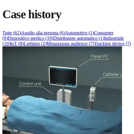
Case history
Tutte
(
62
)
Ausilio alla persona
(
6
)
Automotive
(
1
)
Consumer
(
9
)
Dispositivo medico
(
19
)
Distributore automatico
(
1
)
Industriale
(
19
)
IoT
(
8
)
Lighting
(
2
)
Misurazione audience
(
7
)
Tracking device
(
7
)