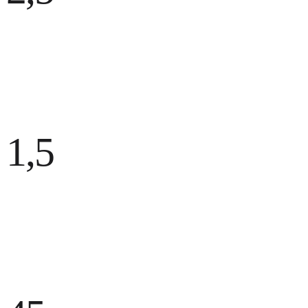
Prodotti venduti dai nostri clienti
002 / Linee
1,5
M
Linee di codice scritte
003 / Componenti