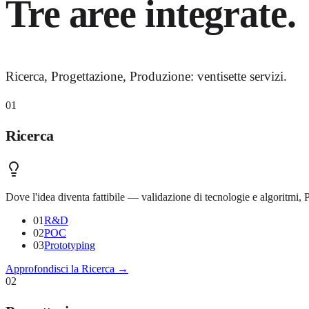
Tre aree integrate.
Ricerca, Progettazione, Produzione: ventisette servizi.
01
Ricerca
Dove l'idea diventa fattibile — validazione di tecnologie e algoritmi, 
01
R&D
02
POC
03
Prototyping
Approfondisci la
Ricerca
→
02