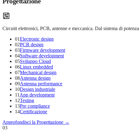
Progettazione
Circuiti elettronici, PCB, antenne e meccanica. Dal sistema di potenza 
01
Electronic design
02
PCB design
03
Firmware development
04
Software development
05
Sviluppo Cloud
06
Linux embedded
07
Mechanical design
08
Antenna design
09
Antenna performance
10
Design industriale
11
App development
12
Testing
13
Pre compliance
14
Certificazione
Approfondisci la
Progettazione
→
03