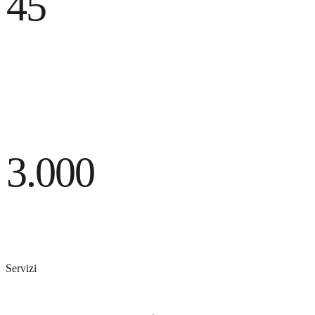
45
M
Componenti montati ogni anno
004 / Apparecchi
3.000
Apparecchi riparati ogni anno
Servizi