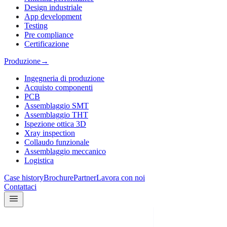
Design industriale
App development
Testing
Pre compliance
Certificazione
Produzione
→
Ingegneria di produzione
Acquisto componenti
PCB
Assemblaggio SMT
Assemblaggio THT
Ispezione ottica 3D
Xray inspection
Collaudo funzionale
Assemblaggio meccanico
Logistica
Case history
Brochure
Partner
Lavora con noi
Contattaci