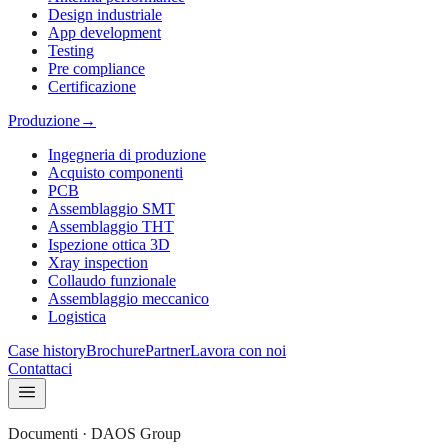
Design industriale
App development
Testing
Pre compliance
Certificazione
Produzione
→
Ingegneria di produzione
Acquisto componenti
PCB
Assemblaggio SMT
Assemblaggio THT
Ispezione ottica 3D
Xray inspection
Collaudo funzionale
Assemblaggio meccanico
Logistica
Case history
Brochure
Partner
Lavora con noi
Contattaci
Documenti · DAOS Group