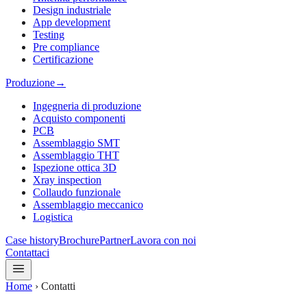
Design industriale
App development
Testing
Pre compliance
Certificazione
Produzione
→
Ingegneria di produzione
Acquisto componenti
PCB
Assemblaggio SMT
Assemblaggio THT
Ispezione ottica 3D
Xray inspection
Collaudo funzionale
Assemblaggio meccanico
Logistica
Case history
Brochure
Partner
Lavora con noi
Contattaci
Home
›
Contatti