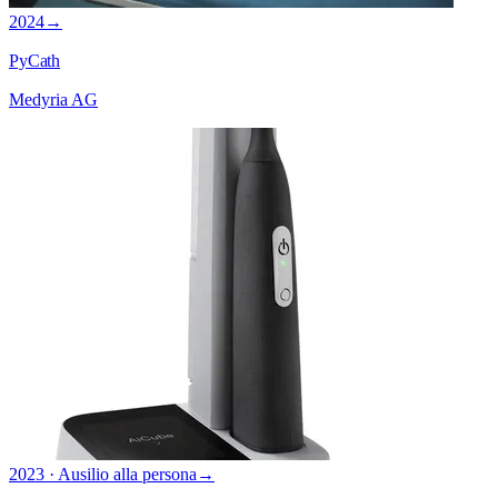
2024
→
PyCath
Medyria AG
2023 · Ausilio alla persona
→