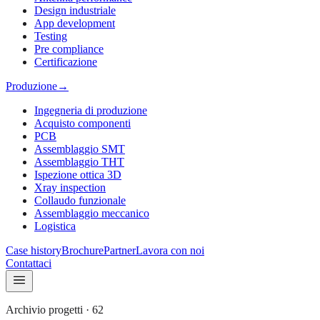
Design industriale
App development
Testing
Pre compliance
Certificazione
Produzione
→
Ingegneria di produzione
Acquisto componenti
PCB
Assemblaggio SMT
Assemblaggio THT
Ispezione ottica 3D
Xray inspection
Collaudo funzionale
Assemblaggio meccanico
Logistica
Case history
Brochure
Partner
Lavora con noi
Contattaci
Archivio progetti
·
62