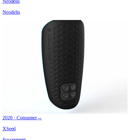
Neodelis
Neodelis
2020 · Consumer
→
XSeed
Soccerment