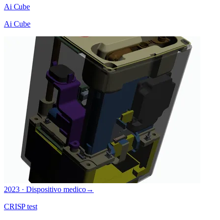
Ai Cube
Ai Cube
2023 · Dispositivo medico
→
CRISP test