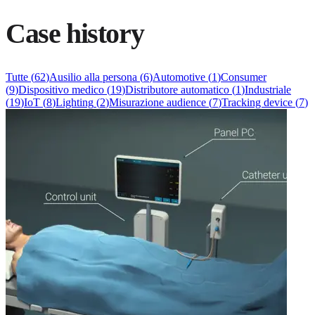
Case history
Tutte
(
62
)
Ausilio alla persona
(
6
)
Automotive
(
1
)
Consumer
(
9
)
Dispositivo medico
(
19
)
Distributore automatico
(
1
)
Industriale
(
19
)
IoT
(
8
)
Lighting
(
2
)
Misurazione audience
(
7
)
Tracking device
(
7
)