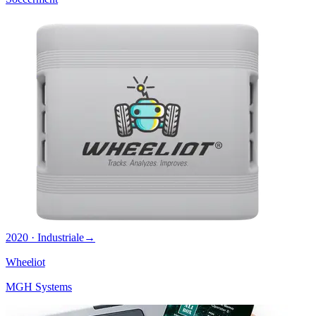
2020 · Industriale
→
Wheeliot
MGH Systems