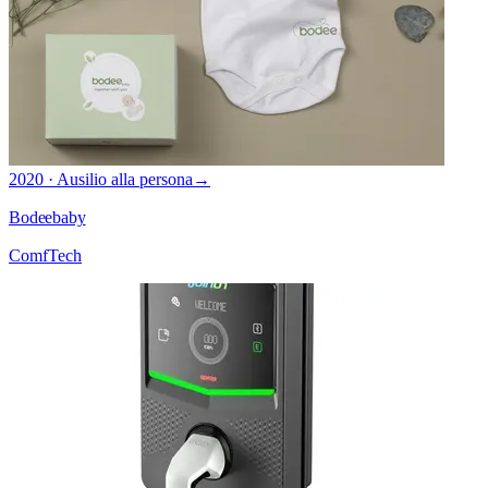
2020 · Ausilio alla persona
→
Bodeebaby
ComfTech