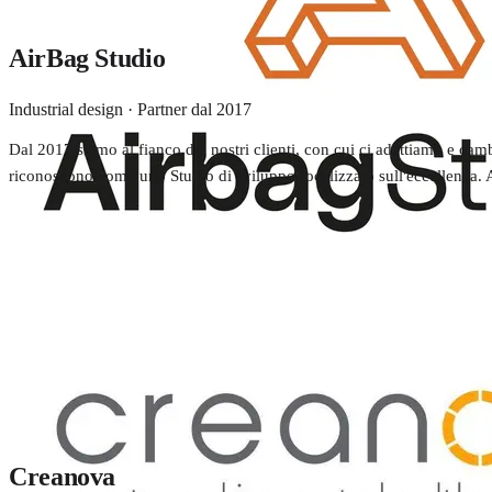
AirBag Studio
Industrial design · Partner dal 2017
Dal 2017 siamo al fianco dei nostri clienti, con cui ci adattiamo e cambi
riconoscono come uno Studio di sviluppo focalizzato sull'eccellenza. Ai
Creanova