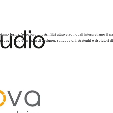
amo forma. Sono loro i nostri filtri attraverso i quali interpretiamo il p
rbag Studio è un team di designer, sviluppatori, strateghi e risolutori d