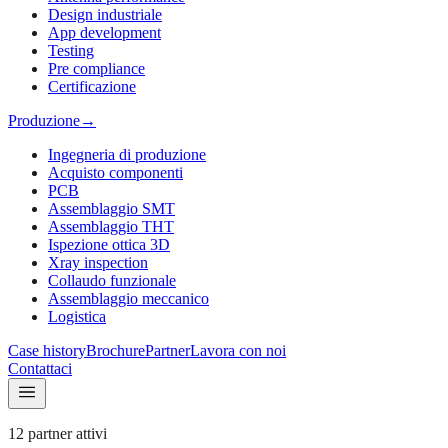
Design industriale
App development
Testing
Pre compliance
Certificazione
Produzione
→
Ingegneria di produzione
Acquisto componenti
PCB
Assemblaggio SMT
Assemblaggio THT
Ispezione ottica 3D
Xray inspection
Collaudo funzionale
Assemblaggio meccanico
Logistica
Case history
Brochure
Partner
Lavora con noi
Contattaci
12 partner attivi