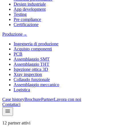
Design industriale
App development
Testing
Pre compliance
Certificazione
Produzione
→
Ingegneria di produzione
Acquisto componenti
PCB
Assemblaggio SMT
Assemblaggio THT
Ispezione ottica 3D
Xray inspection
Collaudo funzionale
Assemblaggio meccanico
Logistica
Case history
Brochure
Partner
Lavora con noi
Contattaci
12 partner attivi