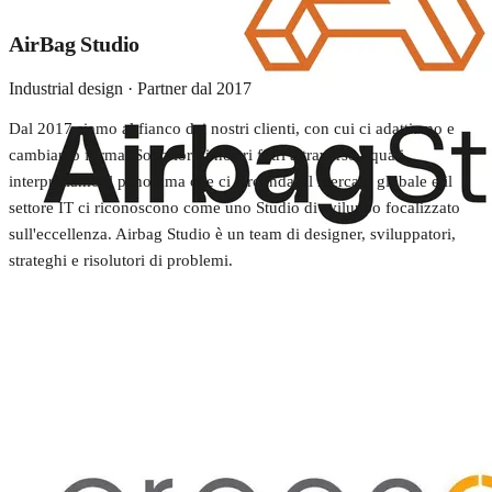
AirBag Studio
Industrial design · Partner dal 2017
Dal 2017 siamo al fianco dei nostri clienti, con cui ci adattiamo e
cambiamo forma. Sono loro i nostri filtri attraverso i quali
interpretiamo il panorama che ci circonda. Il mercato globale e il
settore IT ci riconoscono come uno Studio di sviluppo focalizzato
sull'eccellenza. Airbag Studio è un team di designer, sviluppatori,
strateghi e risolutori di problemi.