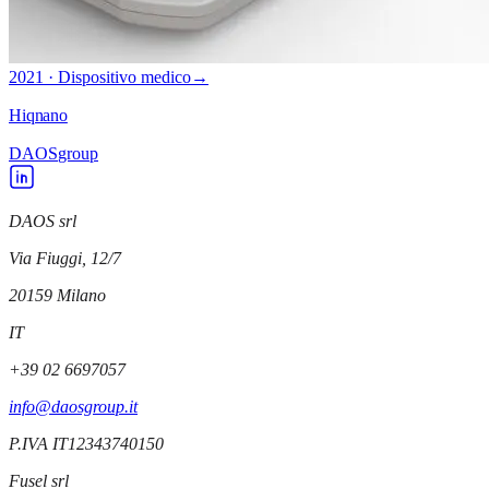
2021 · Dispositivo medico
→
Hiqnano
DAOS
group
DAOS srl
Via Fiuggi, 12/7
20159
Milano
IT
+39 02 6697057
info@daosgroup.it
P.IVA
IT12343740150
Fusel srl