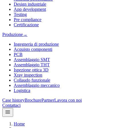
Design industriale
App development
Testing
Pre compliance
Certificazione
Produzione
→
Ingegneria di produzione
Acquisto componenti
PCB
Assemblaggio SMT
Assemblaggio THT
Ispezione ottica 3D
Xray inspection
Collaudo funzionale
Assemblaggio meccanico
Logistica
Case history
Brochure
Partner
Lavora con noi
Contattaci
Home