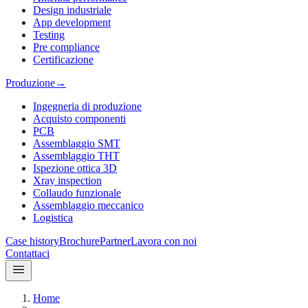
Design industriale
App development
Testing
Pre compliance
Certificazione
Produzione
→
Ingegneria di produzione
Acquisto componenti
PCB
Assemblaggio SMT
Assemblaggio THT
Ispezione ottica 3D
Xray inspection
Collaudo funzionale
Assemblaggio meccanico
Logistica
Case history
Brochure
Partner
Lavora con noi
Contattaci
Home