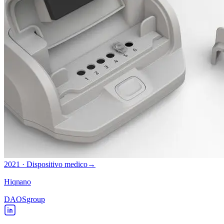
2021 · Dispositivo medico
→
Hiqnano
DAOS
group