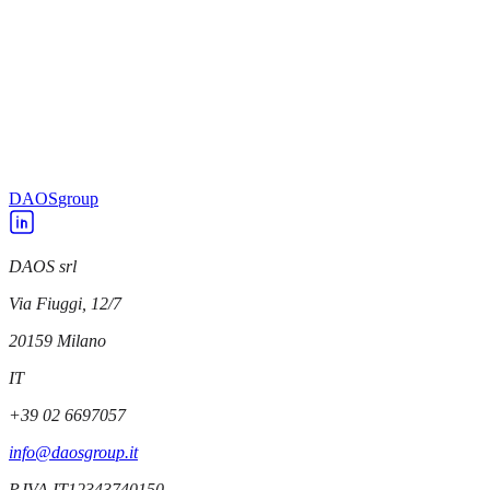
DAOS
DAOS acquisisce una partecipazione in AICube
DAOS
DAOS diventa design partner di Microchip
DAOS
group
DAOS srl
Via Fiuggi, 12/7
20159
Milano
IT
+39 02 6697057
info@daosgroup.it
P.IVA
IT12343740150