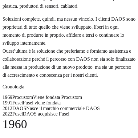
plastica, produttori di sensori, cablatori.
Soluzioni complete, quindi, ma nessun vincolo. I clienti DAOS sono
proprietari di tutto quello che viene sviluppato, liberi in ogni
momento di produrre in proprio, affidare a terzi o continuare lo
sviluppo internamente.
Quest’ultima è la soluzione che preferiamo e forniamo assistenza e
collaborazione perché il percorso con DAOS non sia solo finalizzato
alla messa in produzione di un nuovo prodotto, ma sia un percorso
di accrescimento e conoscenza per i nostri clienti.
Cronologia
1969
Procustom
Viene fondata Procustom
1991
Fusel
Fusel viene fondata
2012
DAOS
Nasce il marchio commerciale DAOS
2022
Fusel
DAOS acquisisce Fusel
1960