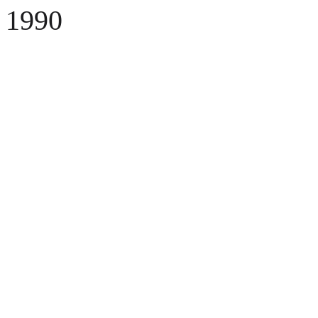
1990
Fusel
Fusel viene fondata
Fusel
SMD Line
Fusel introduce la prima linea SMD ed entra nel mercato delle
telecomunicazioni
Eureka
Viene fondata Eureka
Viene fondata Eureka