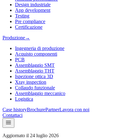
Design industriale
App development
Testing
Pre compliance
Certificazione
Produzione
→
Ingegneria di produzione
Acquisto componenti
PCB
Assemblaggio SMT
Assemblaggio THT
Ispezione ottica 3D
Xray inspection
Collaudo funzionale
Assemblaggio meccanico
Logistica
Case history
Brochure
Partner
Lavora con noi
Contattaci
Aggiornato il
24 luglio 2026