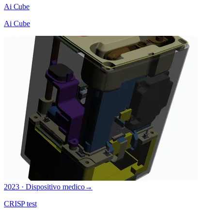
Ai Cube
Ai Cube
2023 · Dispositivo medico
→
CRISP test