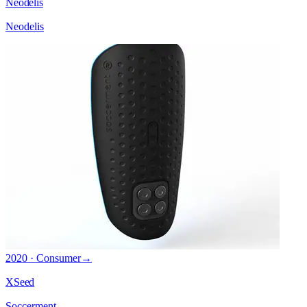
Neodelis
Neodelis
2020 · Consumer
→
XSeed
Soccerment