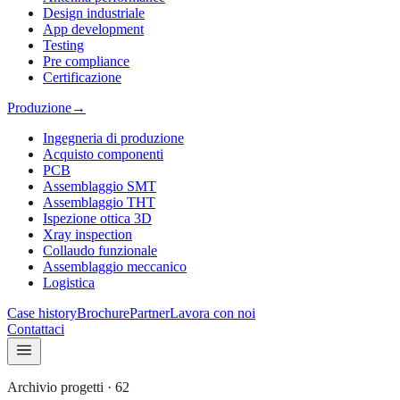
Design industriale
App development
Testing
Pre compliance
Certificazione
Produzione
→
Ingegneria di produzione
Acquisto componenti
PCB
Assemblaggio SMT
Assemblaggio THT
Ispezione ottica 3D
Xray inspection
Collaudo funzionale
Assemblaggio meccanico
Logistica
Case history
Brochure
Partner
Lavora con noi
Contattaci
Archivio progetti
·
62