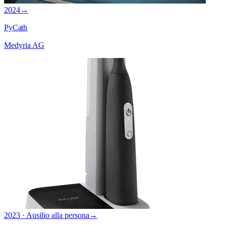
2024
→
PyCath
Medyria AG
2023 · Ausilio alla persona
→