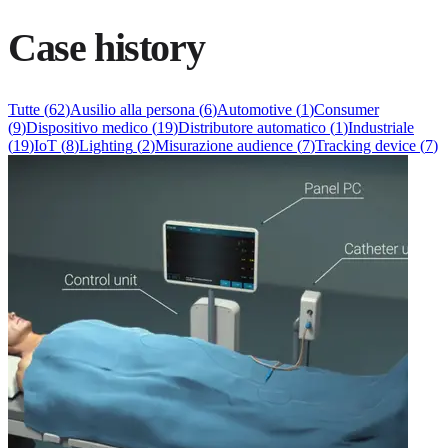
Case history
Tutte
(
62
)
Ausilio alla persona
(
6
)
Automotive
(
1
)
Consumer
(
9
)
Dispositivo medico
(
19
)
Distributore automatico
(
1
)
Industriale
(
19
)
IoT
(
8
)
Lighting
(
2
)
Misurazione audience
(
7
)
Tracking device
(
7
)