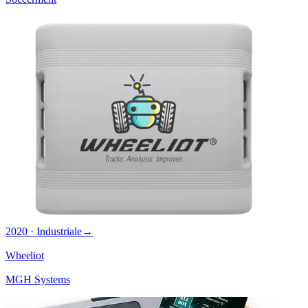
2020 · Industriale
→
Wheeliot
MGH Systems