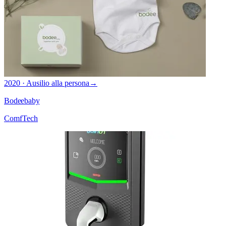
2020 · Ausilio alla persona
→
Bodeebaby
ComfTech