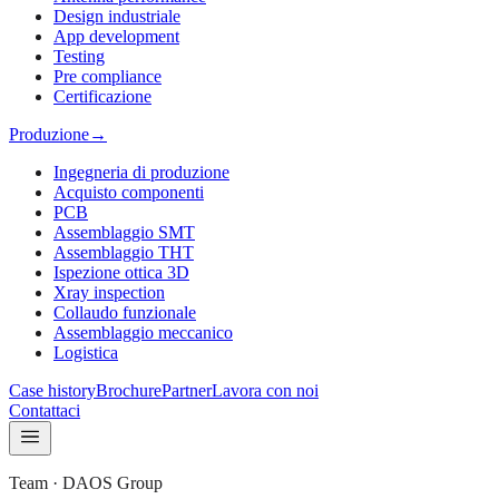
Design industriale
App development
Testing
Pre compliance
Certificazione
Produzione
→
Ingegneria di produzione
Acquisto componenti
PCB
Assemblaggio SMT
Assemblaggio THT
Ispezione ottica 3D
Xray inspection
Collaudo funzionale
Assemblaggio meccanico
Logistica
Case history
Brochure
Partner
Lavora con noi
Contattaci
Team · DAOS Group