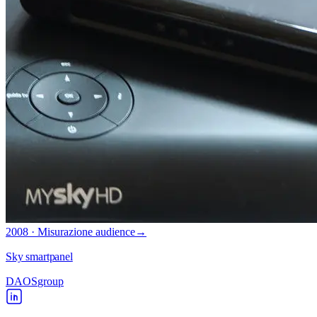
2008 · Misurazione audience
→
Sky smartpanel
DAOS
group