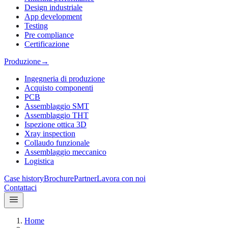
Design industriale
App development
Testing
Pre compliance
Certificazione
Produzione
→
Ingegneria di produzione
Acquisto componenti
PCB
Assemblaggio SMT
Assemblaggio THT
Ispezione ottica 3D
Xray inspection
Collaudo funzionale
Assemblaggio meccanico
Logistica
Case history
Brochure
Partner
Lavora con noi
Contattaci
Home