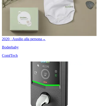
2020 · Ausilio alla persona
→
Bodeebaby
ComfTech