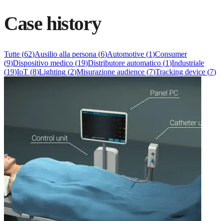
Case history
Tutte
(
62
)
Ausilio alla persona
(
6
)
Automotive
(
1
)
Consumer
(
9
)
Dispositivo medico
(
19
)
Distributore automatico
(
1
)
Industriale
(
19
)
IoT
(
8
)
Lighting
(
2
)
Misurazione audience
(
7
)
Tracking device
(
7
)