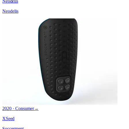
Neodelis
Neodelis
2020 · Consumer
→
XSeed
Soccerment