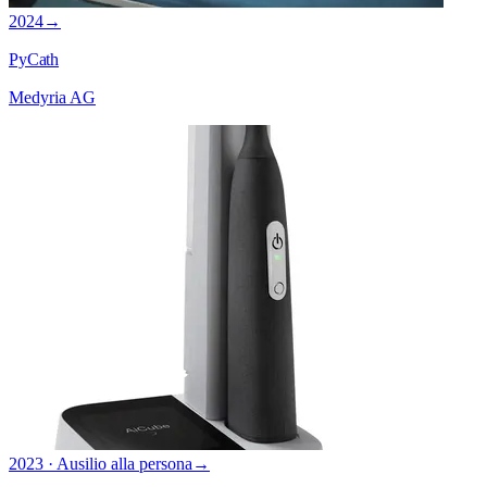
2024
→
PyCath
Medyria AG
2023 · Ausilio alla persona
→