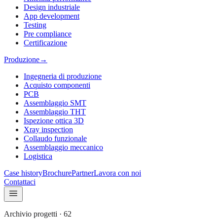
Design industriale
App development
Testing
Pre compliance
Certificazione
Produzione
→
Ingegneria di produzione
Acquisto componenti
PCB
Assemblaggio SMT
Assemblaggio THT
Ispezione ottica 3D
Xray inspection
Collaudo funzionale
Assemblaggio meccanico
Logistica
Case history
Brochure
Partner
Lavora con noi
Contattaci
Archivio progetti
·
62