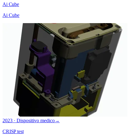
Ai Cube
Ai Cube
2023 · Dispositivo medico
→
CRISP test