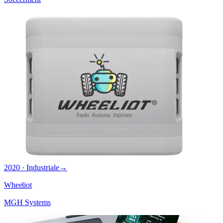
2020 · Industriale
→
Wheeliot
MGH Systems