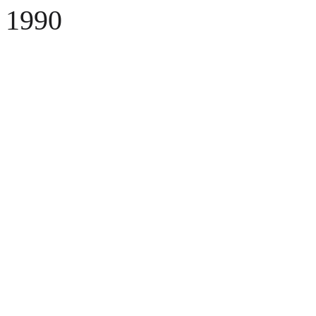
1990
Fusel
Fusel viene fondata
Fusel
SMD Line
Fusel introduce la prima linea SMD ed entra nel mercato delle
telecomunicazioni
Eureka
Viene fondata Eureka
Viene fondata Eureka