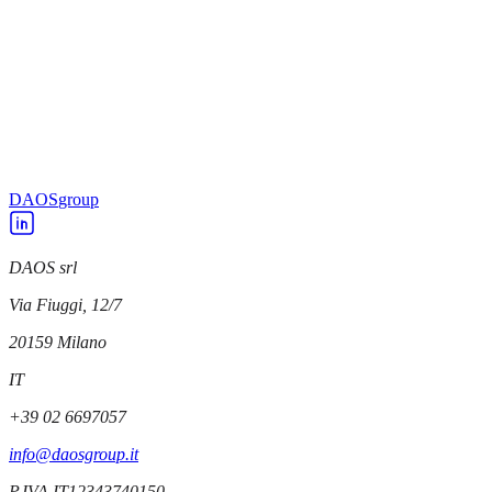
DAOS
DAOS acquisisce una partecipazione in AICube
DAOS
DAOS diventa design partner di Microchip
DAOS
group
DAOS srl
Via Fiuggi, 12/7
20159
Milano
IT
+39 02 6697057
info@daosgroup.it
P.IVA
IT12343740150