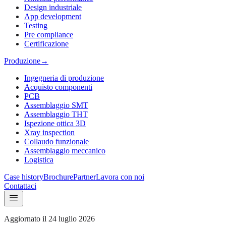
Design industriale
App development
Testing
Pre compliance
Certificazione
Produzione
→
Ingegneria di produzione
Acquisto componenti
PCB
Assemblaggio SMT
Assemblaggio THT
Ispezione ottica 3D
Xray inspection
Collaudo funzionale
Assemblaggio meccanico
Logistica
Case history
Brochure
Partner
Lavora con noi
Contattaci
Aggiornato il
24 luglio 2026