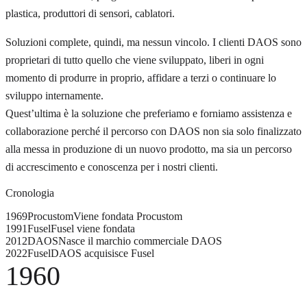
plastica, produttori di sensori, cablatori.
Soluzioni complete, quindi, ma nessun vincolo. I clienti DAOS sono
proprietari di tutto quello che viene sviluppato, liberi in ogni
momento di produrre in proprio, affidare a terzi o continuare lo
sviluppo internamente.
Quest’ultima è la soluzione che preferiamo e forniamo assistenza e
collaborazione perché il percorso con DAOS non sia solo finalizzato
alla messa in produzione di un nuovo prodotto, ma sia un percorso
di accrescimento e conoscenza per i nostri clienti.
Cronologia
1969
Procustom
Viene fondata Procustom
1991
Fusel
Fusel viene fondata
2012
DAOS
Nasce il marchio commerciale DAOS
2022
Fusel
DAOS acquisisce Fusel
1960