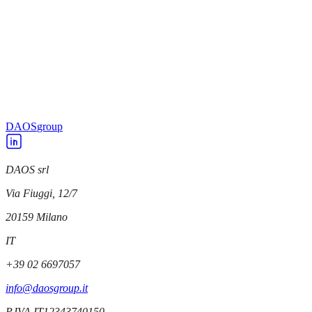
DAOS
DAOS acquisisce una partecipazione in AICube
DAOS
DAOS diventa design partner di Microchip
DAOS
group
DAOS srl
Via Fiuggi, 12/7
20159
Milano
IT
+39 02 6697057
info@daosgroup.it
P.IVA
IT12343740150