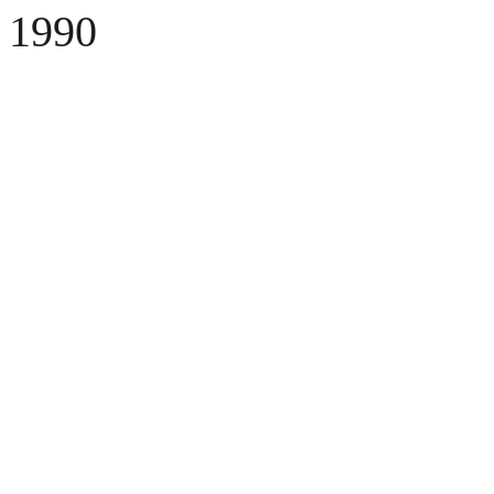
1990
Fusel
Fusel viene fondata
Fusel
SMD Line
Fusel introduce la prima linea SMD ed entra nel mercato delle
telecomunicazioni
Eureka
Viene fondata Eureka
Viene fondata Eureka