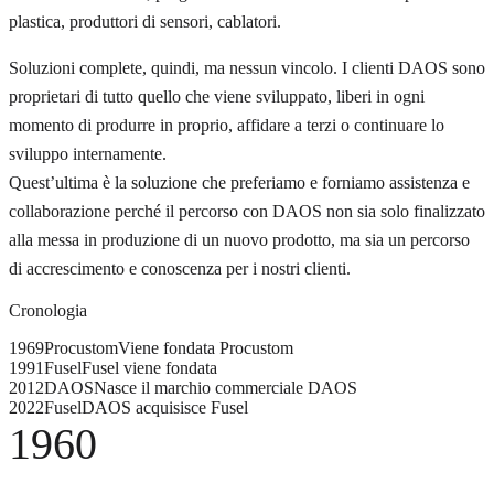
plastica, produttori di sensori, cablatori.
Soluzioni complete, quindi, ma nessun vincolo. I clienti DAOS sono
proprietari di tutto quello che viene sviluppato, liberi in ogni
momento di produrre in proprio, affidare a terzi o continuare lo
sviluppo internamente.
Quest’ultima è la soluzione che preferiamo e forniamo assistenza e
collaborazione perché il percorso con DAOS non sia solo finalizzato
alla messa in produzione di un nuovo prodotto, ma sia un percorso
di accrescimento e conoscenza per i nostri clienti.
Cronologia
1969
Procustom
Viene fondata Procustom
1991
Fusel
Fusel viene fondata
2012
DAOS
Nasce il marchio commerciale DAOS
2022
Fusel
DAOS acquisisce Fusel
1960