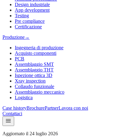
Design industriale
App development
Testing
Pre compliance
Certificazione
Produzione
→
Ingegneria di produzione
Acquisto componenti
PCB
Assemblaggio SMT
Assemblaggio THT
Ispezione ottica 3D
Xray inspection
Collaudo funzionale
Assemblaggio meccanico
Logistica
Case history
Brochure
Partner
Lavora con noi
Contattaci
Aggiornato il
24 luglio 2026