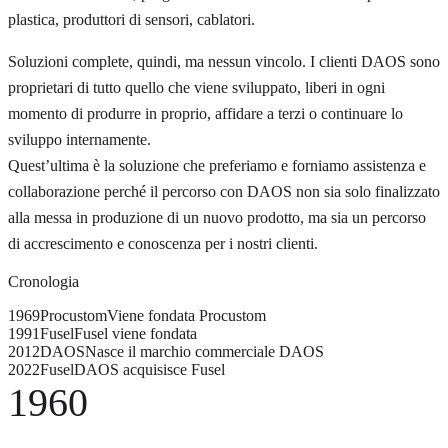
plastica, produttori di sensori, cablatori.
Soluzioni complete, quindi, ma nessun vincolo. I clienti DAOS sono
proprietari di tutto quello che viene sviluppato, liberi in ogni
momento di produrre in proprio, affidare a terzi o continuare lo
sviluppo internamente.
Quest’ultima è la soluzione che preferiamo e forniamo assistenza e
collaborazione perché il percorso con DAOS non sia solo finalizzato
alla messa in produzione di un nuovo prodotto, ma sia un percorso
di accrescimento e conoscenza per i nostri clienti.
Cronologia
1969
Procustom
Viene fondata Procustom
1991
Fusel
Fusel viene fondata
2012
DAOS
Nasce il marchio commerciale DAOS
2022
Fusel
DAOS acquisisce Fusel
1960