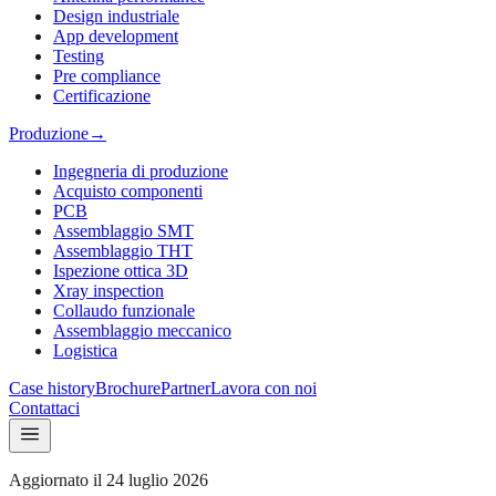
Design industriale
App development
Testing
Pre compliance
Certificazione
Produzione
→
Ingegneria di produzione
Acquisto componenti
PCB
Assemblaggio SMT
Assemblaggio THT
Ispezione ottica 3D
Xray inspection
Collaudo funzionale
Assemblaggio meccanico
Logistica
Case history
Brochure
Partner
Lavora con noi
Contattaci
Aggiornato il
24 luglio 2026