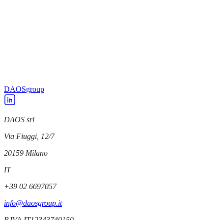
DAOS
DAOS acquisisce una partecipazione in AICube
DAOS
DAOS diventa design partner di Microchip
DAOS
group
DAOS srl
Via Fiuggi, 12/7
20159
Milano
IT
+39 02 6697057
info@daosgroup.it
P.IVA
IT12343740150