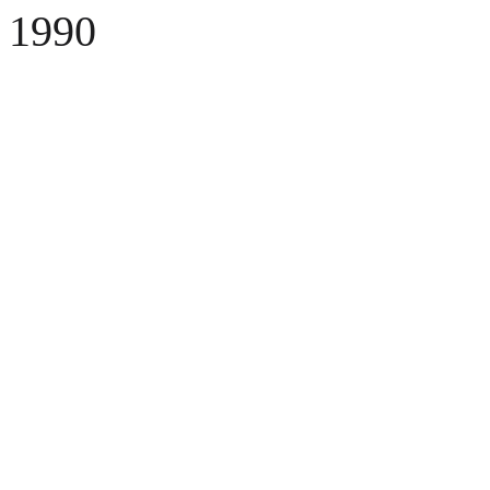
1990
Fusel
Fusel viene fondata
Fusel
SMD Line
Fusel introduce la prima linea SMD ed entra nel mercato delle
telecomunicazioni
Eureka
Viene fondata Eureka
Viene fondata Eureka