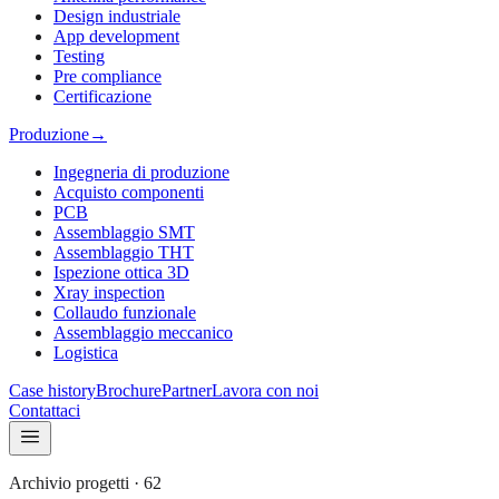
Design industriale
App development
Testing
Pre compliance
Certificazione
Produzione
→
Ingegneria di produzione
Acquisto componenti
PCB
Assemblaggio SMT
Assemblaggio THT
Ispezione ottica 3D
Xray inspection
Collaudo funzionale
Assemblaggio meccanico
Logistica
Case history
Brochure
Partner
Lavora con noi
Contattaci
Archivio progetti
·
62