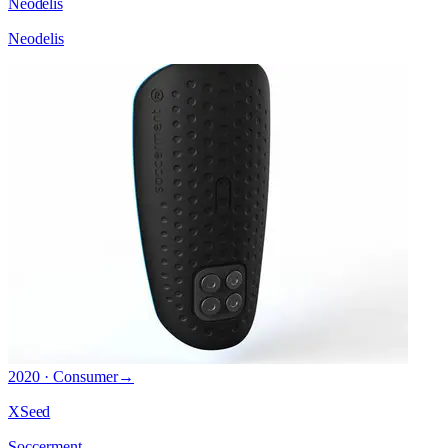
Neodelis
Neodelis
2020 · Consumer
→
XSeed
Soccerment