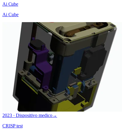
Ai Cube
Ai Cube
2023 · Dispositivo medico
→
CRISP test