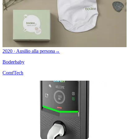
2020 · Ausilio alla persona
→
Bodeebaby
ComfTech