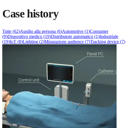
Case history
Tutte
(
62
)
Ausilio alla persona
(
6
)
Automotive
(
1
)
Consumer
(
9
)
Dispositivo medico
(
19
)
Distributore automatico
(
1
)
Industriale
(
19
)
IoT
(
8
)
Lighting
(
2
)
Misurazione audience
(
7
)
Tracking device
(
7
)