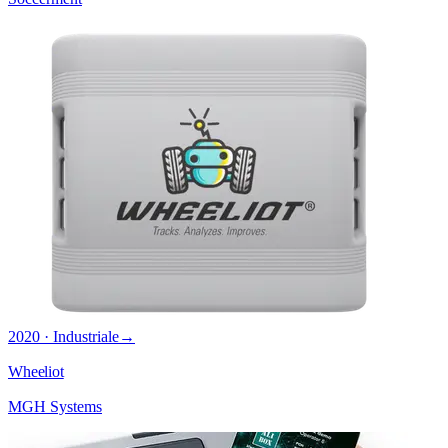
2020 · Industriale
→
Wheeliot
MGH Systems