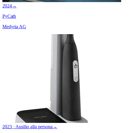
2024
→
PyCath
Medyria AG
2023 · Ausilio alla persona
→