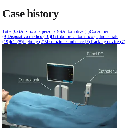
Case history
Tutte
(
62
)
Ausilio alla persona
(
6
)
Automotive
(
1
)
Consumer
(
9
)
Dispositivo medico
(
19
)
Distributore automatico
(
1
)
Industriale
(
19
)
IoT
(
8
)
Lighting
(
2
)
Misurazione audience
(
7
)
Tracking device
(
7
)