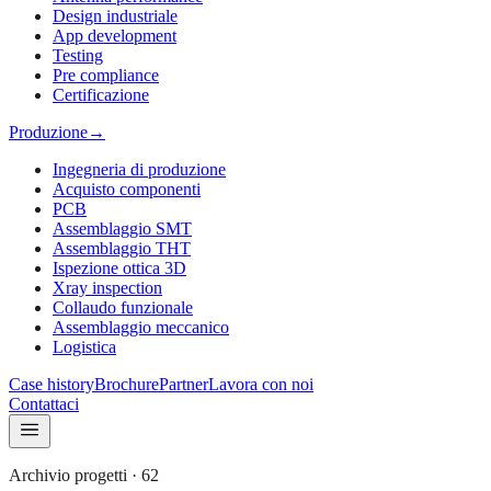
Design industriale
App development
Testing
Pre compliance
Certificazione
Produzione
→
Ingegneria di produzione
Acquisto componenti
PCB
Assemblaggio SMT
Assemblaggio THT
Ispezione ottica 3D
Xray inspection
Collaudo funzionale
Assemblaggio meccanico
Logistica
Case history
Brochure
Partner
Lavora con noi
Contattaci
Archivio progetti
·
62