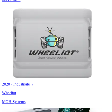
2020 · Industriale
→
Wheeliot
MGH Systems