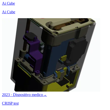
Ai Cube
Ai Cube
2023 · Dispositivo medico
→
CRISP test