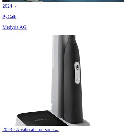
2024
→
PyCath
Medyria AG
2023 · Ausilio alla persona
→