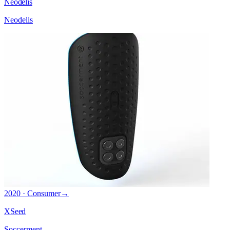
Neodelis
Neodelis
2020 · Consumer
→
XSeed
Soccerment