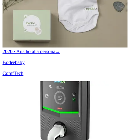
2020 · Ausilio alla persona
→
Bodeebaby
ComfTech