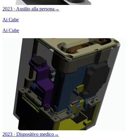
2023 · Ausilio alla persona
→
Ai Cube
Ai Cube
2023 · Dispositivo medico
→