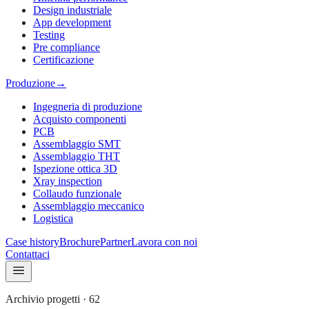
Design industriale
App development
Testing
Pre compliance
Certificazione
Produzione
→
Ingegneria di produzione
Acquisto componenti
PCB
Assemblaggio SMT
Assemblaggio THT
Ispezione ottica 3D
Xray inspection
Collaudo funzionale
Assemblaggio meccanico
Logistica
Case history
Brochure
Partner
Lavora con noi
Contattaci
Archivio progetti
·
62