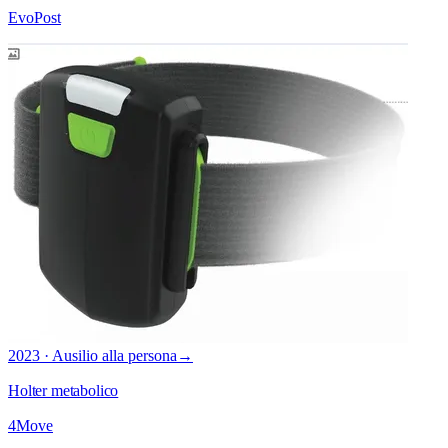
EvoPost
2023 · Ausilio alla persona
→
Holter metabolico
4Move