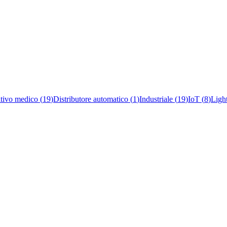
itivo medico
(
19
)
Distributore automatico
(
1
)
Industriale
(
19
)
IoT
(
8
)
Ligh