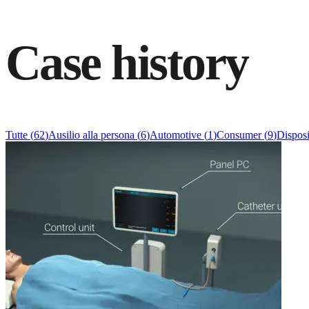
Case history
Tutte
(
62
)
Ausilio alla persona
(
6
)
Automotive
(
1
)
Consumer
(
9
)
Dispos