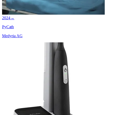
2024
→
PyCath
Medyria AG