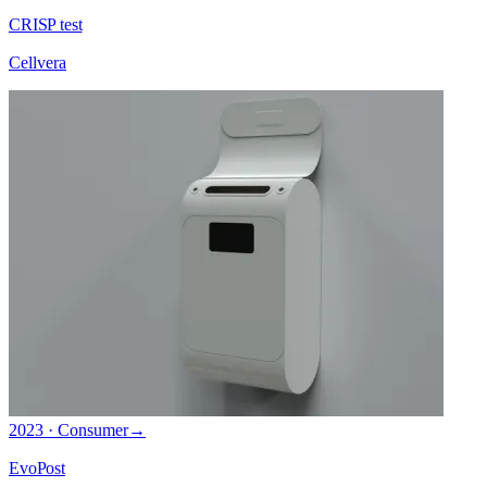
CRISP test
Cellvera
2023 · Consumer
→
EvoPost